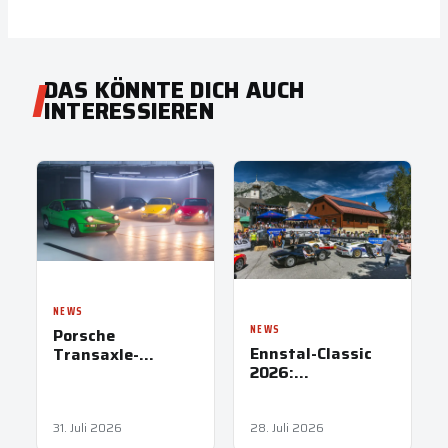
DAS KÖNNTE DICH AUCH
INTERESSIEREN
NEWS
NEWS
Porsche
Ennstal-Classic
Transaxle-
2026:
Modelle: Papas
Besucherrekord
erster heißer
und keine
Reifen
Zwischenfälle
31. Juli 2026
28. Juli 2026