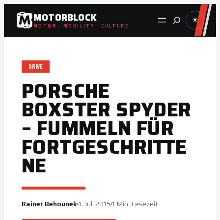
Zum
MOTORBLOCK
Suche
☀
Inhalt
MOTOR · MOBILITY · CULTURE
springen
DRIVE
PORSCHE
BOXSTER SPYDER
– FUMMELN FÜR
FORTGESCHRITTE
NE
Rainer Behounek
1. Juli 2015
1 Min. Lesezeit