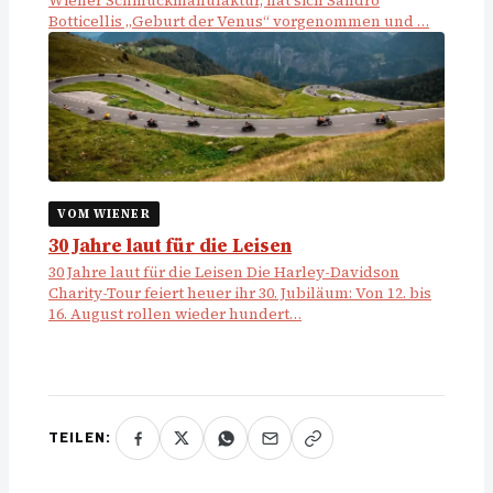
Wiener Schmuckmanufaktur, hat sich Sandro
Botticellis „Geburt der Venus“ vorgenommen und …
VOM WIENER
30 Jahre laut für die Leisen
30 Jahre laut für die Leisen Die Harley-Davidson
Charity-Tour feiert heuer ihr 30. Jubiläum: Von 12. bis
16. August rollen wieder hundert…
TEILEN: