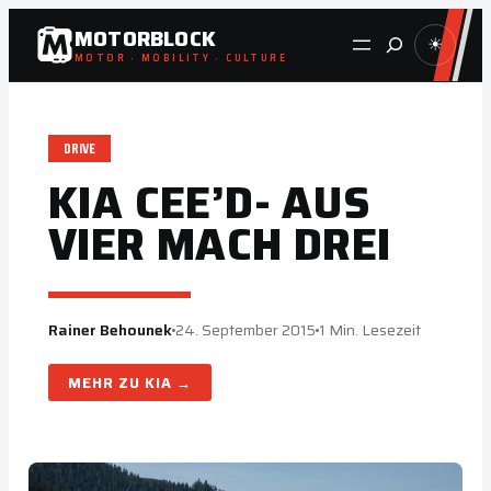
Zum
MOTORBLOCK
Suche
☀
Inhalt
MOTOR · MOBILITY · CULTURE
springen
DRIVE
KIA CEE’D- AUS
VIER MACH DREI
Rainer Behounek
24. September 2015
1 Min. Lesezeit
KIA