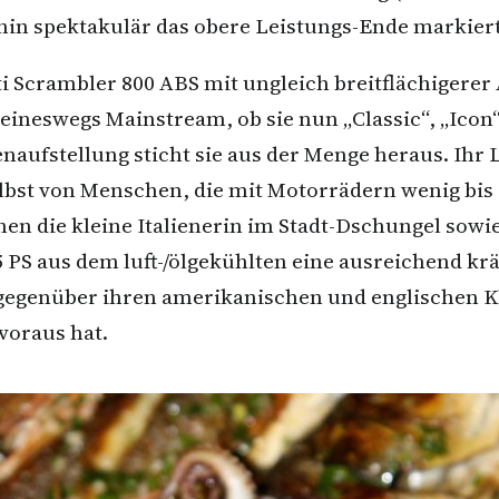
rhin spektakulär das obere Leistungs-Ende markiert
ti Scrambler 800 ABS mit ungleich breitflächigere
ineswegs Mainstream, ob sie nun „Classic“, „Icon“,
naufstellung sticht sie aus der Menge heraus. Ihr 
elbst von Menschen, die mit Motorrädern wenig bis
n die kleine Italienerin im Stadt-Dschungel sowieso
75 PS aus dem luft-/ölgekühlten eine ausreichend 
 gegenüber ihren amerikanischen und englischen K
 voraus hat.