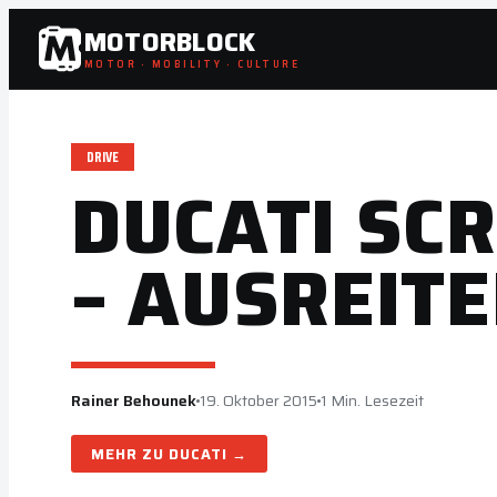
Zum
MOTORBLOCK
Inhalt
MOTOR · MOBILITY · CULTURE
springen
DRIVE
DUCATI SC
– AUSREITE
Rainer Behounek
19. Oktober 2015
1 Min. Lesezeit
DUCATI