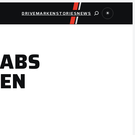
Suche
DRIVE
MARKEN
STORIES
NEWS
☀
 ABS
IEN