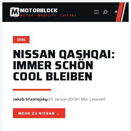
Zum
MOTORBLOCK
Suche
☀
Inhalt
MOTOR · MOBILITY · CULTURE
springen
DRIVE
NISSAN QASHQAI:
IMMER SCHÖN
COOL BLEIBEN
Jakob Stantejsky
23. Januar 2018
1 Min. Lesezeit
NISSAN