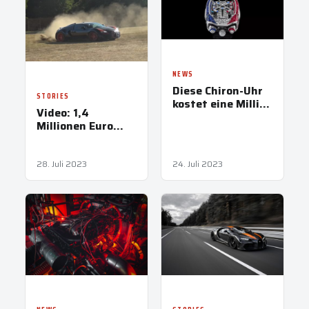
NEWS
Diese Chiron-Uhr
STORIES
kostet eine Million
Video: 1,4
Dollar
Millionen Euro
Bugatti Veyron
auf einer WRC
RALLY Stage!
28. Juli 2023
24. Juli 2023