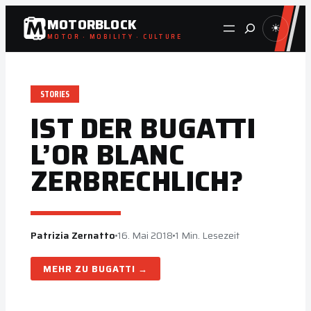
Zum
MOTORBLOCK
Suche
☀
Inhalt
MOTOR · MOBILITY · CULTURE
springen
STORIES
IST DER BUGATTI
L’OR BLANC
ZERBRECHLICH?
Patrizia Zernatto
16. Mai 2018
1 Min. Lesezeit
BUGATTI