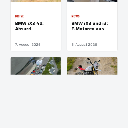
DRIVE
NEWS
BMW iX3 40:
BMW iX3 und i3:
Absurd
E-Motoren aus
ausreichend
Steyr treiben
Neue Klasse an
7. August 2026
6. August 2026
NEWS
NEWS
BMW Art Cars:
BMW R 12 G/S: Das
Alle 20 erstmals
GS Trophy
vereint in
Competition Bike