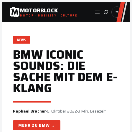
Zum
MOTORBLOCK
Suche
☀
Inhalt
MOTOR · MOBILITY · CULTURE
springen
NEWS
BMW ICONIC
SOUNDS: DIE
SACHE MIT DEM E-
KLANG
Raphael Bracher
6. Oktober 2022
3 Min. Lesezeit
BMW