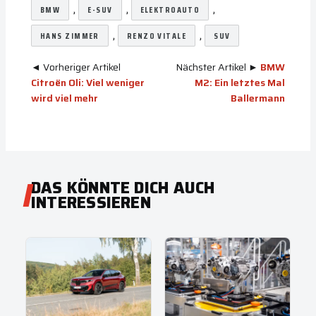
, 
, 
, 
BMW
E-SUV
ELEKTROAUTO
, 
, 
HANS ZIMMER
RENZO VITALE
SUV
◄ Vorheriger Artikel
Nächster Artikel ►
BMW
Citroën Oli: Viel weniger
M2: Ein letztes Mal
wird viel mehr
Ballermann
DAS KÖNNTE DICH AUCH
INTERESSIEREN