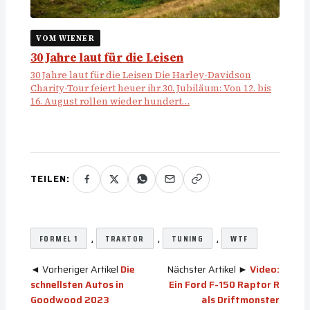
VOM WIENER
30 Jahre laut für die Leisen
30 Jahre laut für die Leisen Die Harley-Davidson
Charity-Tour feiert heuer ihr 30. Jubiläum: Von 12. bis
16. August rollen wieder hundert…
TEILEN:
, 
, 
, 
FORMEL 1
TRAKTOR
TUNING
WTF
◄ Vorheriger Artikel
Die
Nächster Artikel ►
Video:
schnellsten Autos in
Ein Ford F-150 Raptor R
Goodwood 2023
als Driftmonster