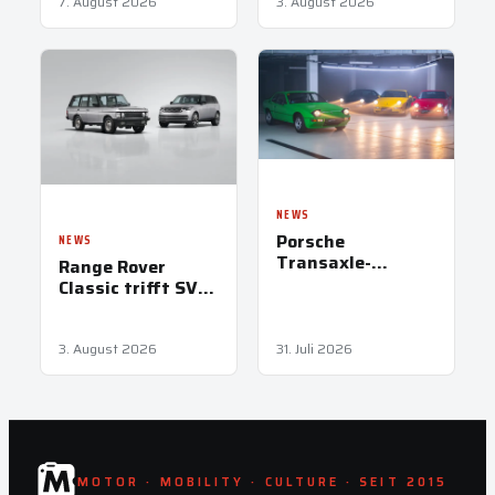
7. August 2026
3. August 2026
NEWS
Porsche
NEWS
Transaxle-
Range Rover
Modelle: Papas
Classic trifft SV
erster heißer
Ultra in Pebble
Reifen
Beach
3. August 2026
31. Juli 2026
MOTOR · MOBILITY · CULTURE · SEIT 2015