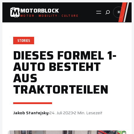
Zum
MOTORBLOCK
Suche
☀
Inhalt
MOTOR · MOBILITY · CULTURE
springen
STORIES
DIESES FORMEL 1-
AUTO BESTEHT
AUS
TRAKTORTEILEN
Jakob Stantejsky
24. Juli 2023
2 Min. Lesezeit