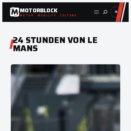
Zum
MOTORBLOCK
Suche
☀
Inhalt
MOTOR · MOBILITY · CULTURE
springen
24 STUNDEN VON LE
MANS