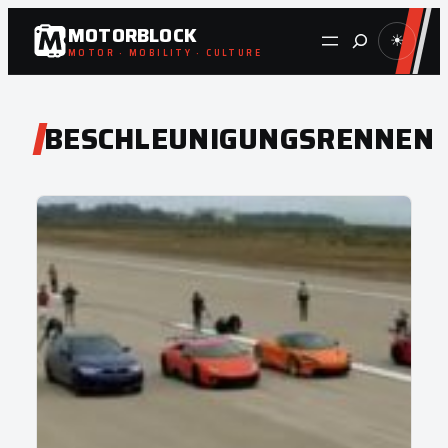
Zum
MOTORBLOCK
Suche
☀
Inhalt
MOTOR · MOBILITY · CULTURE
springen
BESCHLEUNIGUNGSRENNEN