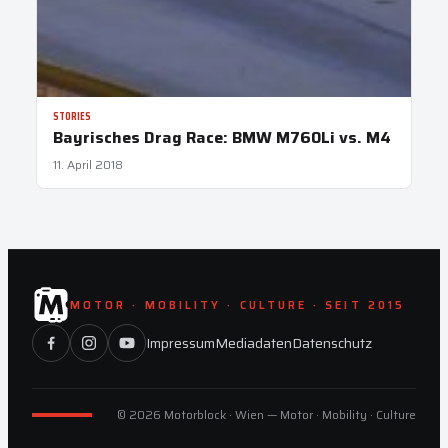
STORIES
Bayrisches Drag Race: BMW M760Li vs. M4
11. April 2018
MOTOR · MOBILITY · CULTURE · SEIT 2015
Impressum
Mediadaten
Datenschutz
© 2026 Motorblock · Wien — Motor · Mobility · Culture