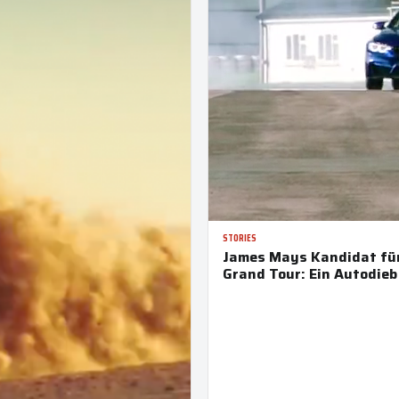
STORIES
James Mays Kandidat fü
Grand Tour: Ein Autodieb