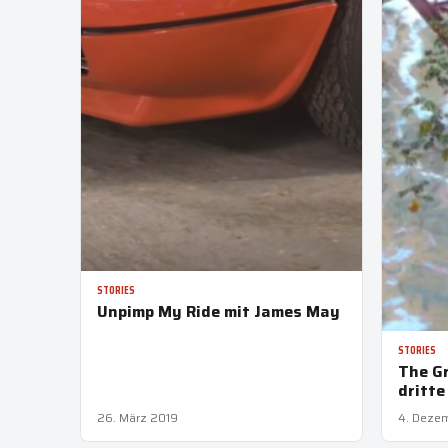
STORIES
Unpimp My Ride mit James May
STORIES
The Gr
dritte
26. März 2019
4. Deze