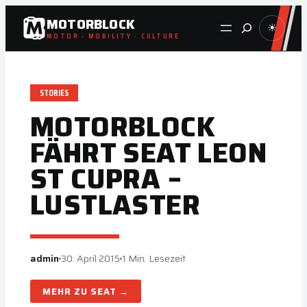
Zum
MOTORBLOCK
Suche
☀
Inhalt
MOTOR · MOBILITY · CULTURE
springen
STORIES
MOTORBLOCK
FÄHRT SEAT LEON
ST CUPRA –
LUSTLASTER
admin
30. April 2015
1 Min. Lesezeit
SEAT