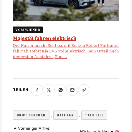
VOM WIENER
Majestät fahren elektrisch
Der Kaiser macht Schluss mit Benzin Robert Palfrader
fährt ab sofort Kia EV6, vollelektrisch. Sein Urteil nach
der ersten Ausfahrt: „Eine…
TEILEN:
, 
, 
DRIVE THROUGH
RACE CAR
TACO BELL
◄ Vorheriger Artikel
Nächster Artikel ►
Gi