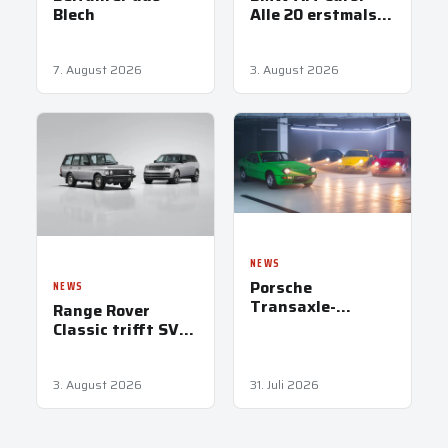
Blech
Alle 20 erstmals
vereint in
München
7. August 2026
3. August 2026
NEWS
Porsche
NEWS
Transaxle-
Range Rover
Modelle: Papas
Classic trifft SV
erster heißer
Ultra in Pebble
Reifen
Beach
3. August 2026
31. Juli 2026