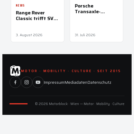
Porsche
NEWS
Transaxle-
Range Rover
Modelle: Papas
Classic trifft SV
erster heißer
Ultra in Pebble
Reifen
Beach
3. August 2026
31. Juli 2026
MOTOR · MOBILITY · CULTURE · SEIT 2015
Impressum
Mediadaten
Datenschutz
© 2026 Motorblock · Wien — Motor · Mobility · Culture