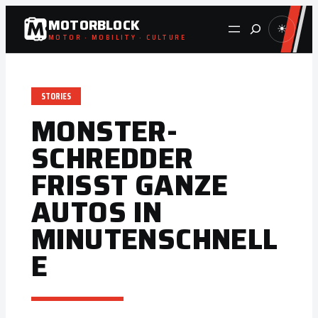
Zum
MOTORBLOCK
Suche
☀
Inhalt
MOTOR · MOBILITY · CULTURE
springen
STORIES
MONSTER-
SCHREDDER
FRISST GANZE
AUTOS IN
MINUTENSCHNELL
E