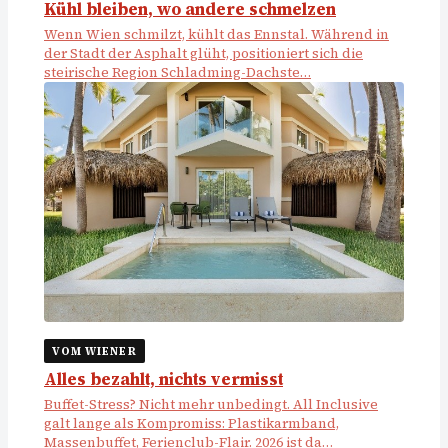
Kühl bleiben, wo andere schmelzen
Wenn Wien schmilzt, kühlt das Ennstal. Während in
der Stadt der Asphalt glüht, positioniert sich die
steirische Region Schladming-Dachste…
VOM WIENER
Alles bezahlt, nichts vermisst
Buffet-Stress? Nicht mehr unbedingt. All Inclusive
galt lange als Kompromiss: Plastikarmband,
Massenbuffet, Ferienclub-Flair. 2026 ist da…