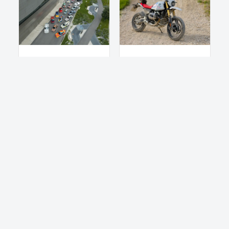
NEWS
NEWS
BMW Art Cars:
BMW R 12 G/S: Das
Alle 20 erstmals
GS Trophy
vereint in
Competition Bike
München
3. August 2026
15. Juli 2026
MOTOR · MOBILITY · CULTURE · SEIT 2015
Impressum
Mediadaten
Datenschutz