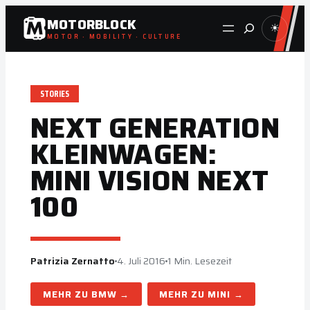
Zum
MOTORBLOCK
Suche
☀
Inhalt
MOTOR · MOBILITY · CULTURE
springen
STORIES
NEXT GENERATION
KLEINWAGEN:
MINI VISION NEXT
100
Patrizia Zernatto
4. Juli 2016
1 Min. Lesezeit
BMW
MINI