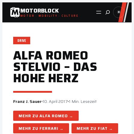
Zum
MOTORBLOCK
Suche
☀
Inhalt
MOTOR · MOBILITY · CULTURE
springen
DRIVE
ALFA ROMEO
STELVIO – DAS
HOHE HERZ
Franz J. Sauer
10. April 2017
1 Min. Lesezeit
ALFA ROMEO
FERRARI
FIAT