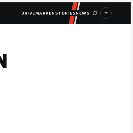
Suche
DRIVE
MARKEN
STORIES
NEWS
☀
N