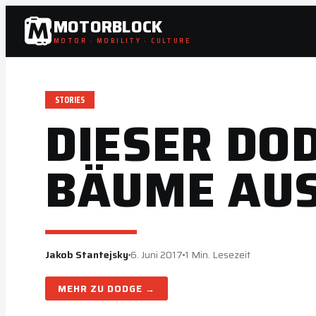
Zum
MOTORBLOCK
Inhalt
MOTOR · MOBILITY · CULTURE
springen
STORIES
DIESER DO
BÄUME AUS
Jakob Stantejsky
6. Juni 2017
1 Min. Lesezeit
DODGE