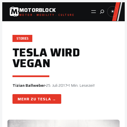
Zum
MOTORBLOCK
Suche
☀
Inhalt
MOTOR · MOBILITY · CULTURE
springen
STORIES
TESLA WIRD
VEGAN
Tizian Ballweber
25. Juli 2017
1 Min. Lesezeit
TESLA