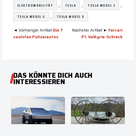
, 
, 
, 
ELEKTROMOBILITÄT
TESLA
TESLA MODEL 3
, 
TESLA MODEL S
TESLA MODEL X
◄ Vorheriger Artikel
Die 7
Nächster Artikel ►
Ferrari
coolsten Polizeiautos
P1: Valkyrie-Schreck
DAS KÖNNTE DICH AUCH
INTERESSIEREN