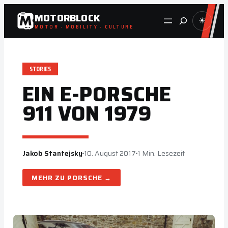
Zum
MOTORBLOCK
Suche
☀
Inhalt
MOTOR · MOBILITY · CULTURE
springen
STORIES
EIN E-PORSCHE
911 VON 1979
Jakob Stantejsky
10. August 2017
1 Min. Lesezeit
PORSCHE