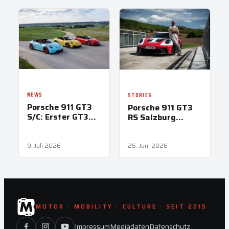
NEWS
STORIES
Porsche 911 GT3
Porsche 911 GT3
S/C: Erster GT3
RS Salzburg
als offener
Design: Nicht
Zweisitzer
einfach
weiterwischen!
9. Juli 2026
25. Juni 2026
MOTOR · MOBILITY · CULTURE · SEIT 2015
Impressum
Mediadaten
Datenschutz