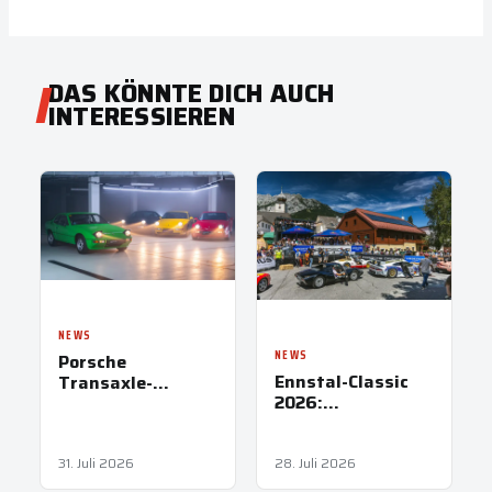
DAS KÖNNTE DICH AUCH
INTERESSIEREN
NEWS
NEWS
Porsche
Ennstal-Classic
Transaxle-
2026:
Modelle: Papas
Besucherrekord
erster heißer
und keine
Reifen
Zwischenfälle
31. Juli 2026
28. Juli 2026