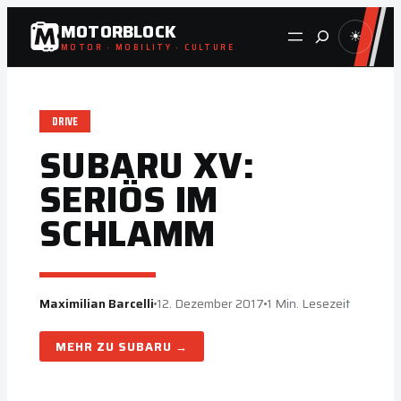
Zum
MOTORBLOCK
Suche
☀
Inhalt
MOTOR · MOBILITY · CULTURE
springen
DRIVE
SUBARU XV:
SERIÖS IM
SCHLAMM
Maximilian Barcelli
12. Dezember 2017
1 Min. Lesezeit
SUBARU