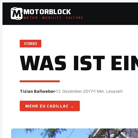
Zum
MOTORBLOCK
Inhalt
MOTOR · MOBILITY · CULTURE
springen
STORIES
WAS IST EI
Tizian Ballweber
13. Dezember 2017
1 Min. Lesezeit
CADILLAC