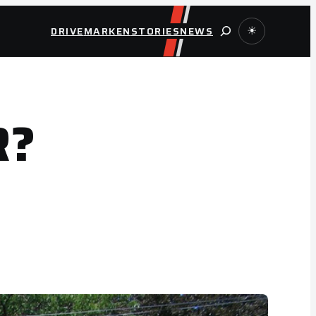
Suche
DRIVE
MARKEN
STORIES
NEWS
☀
R?