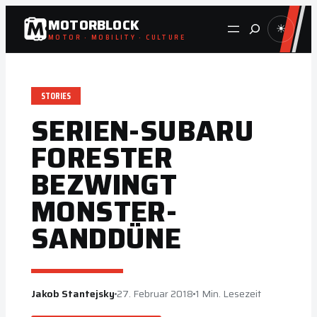
Zum
MOTORBLOCK
Suche
☀
Inhalt
MOTOR · MOBILITY · CULTURE
springen
STORIES
SERIEN-SUBARU
FORESTER
BEZWINGT
MONSTER-
SANDDÜNE
Jakob Stantejsky
27. Februar 2018
1 Min. Lesezeit