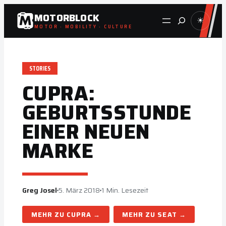
Zum
MOTORBLOCK
Suche
☀
Inhalt
MOTOR · MOBILITY · CULTURE
springen
STORIES
CUPRA:
GEBURTSSTUNDE
EINER NEUEN
MARKE
Greg Josel
5. März 2018
1 Min. Lesezeit
CUPRA
SEAT