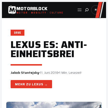
Zum
MOTORBLOCK
Suche
☀
Inhalt
MOTOR · MOBILITY · CULTURE
springen
DRIVE
LEXUS ES: ANTI-
EINHEITSBREI
Jakob Stantejsky
11. Juni 2018
1 Min. Lesezeit
LEXUS