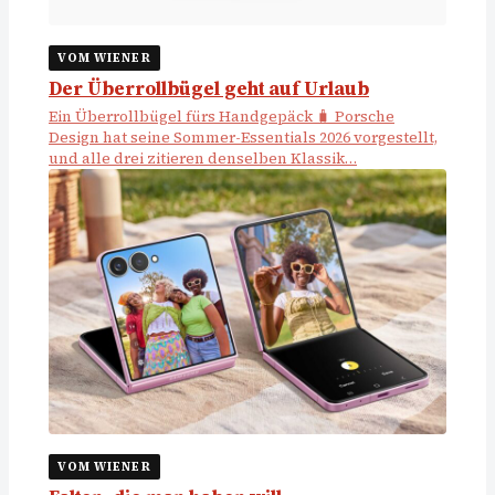
VOM WIENER
Der Überrollbügel geht auf Urlaub
Ein Überrollbügel fürs Handgepäck 🧳 Porsche
Design hat seine Sommer-Essentials 2026 vorgestellt,
und alle drei zitieren denselben Klassik…
VOM WIENER