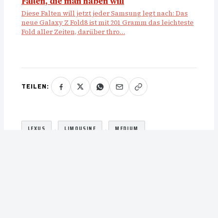
Falten, die man haben will
Diese Falten will jetzt jeder Samsung legt nach: Das
neue Galaxy Z Fold8 ist mit 201 Gramm das leichteste
Fold aller Zeiten, darüber thro…
TEILEN:
, 
, 
LEXUS
LIMOUSINE
MEDIUM
◄ Vorheriger Artikel
BMW
Nächster Artikel ►
X7: Spät, aber umso
Peugeot 308 GTi: Der
heftiger
Kompromiss.