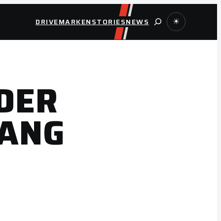
Suche
DRIVE
MARKEN
STORIES
NEWS
☀
DER
GANG