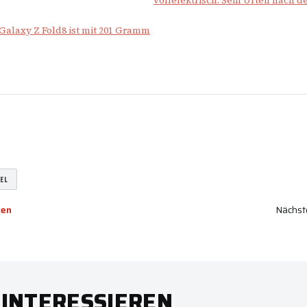
vollelektrisch. Sein Urteil nach d
 Galaxy Z Fold8 ist mit 201 Gramm
EL
den
Nächste
 INTERESSIEREN