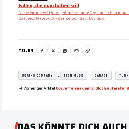
Falten, die man haben will
Diese Falten will jetzt jeder Samsung legt nach: Das neue
das leichteste Fold aller Zeiten, darüber thro…
TEILEN:
, 
, 
, 
BORING COMPANY
ELON MUSK
GARAGE
TUNN
◄ Vorheriger Artikel
Corvette aus dem Erdloch auferstan
DAS KÖNNTE DICH AUCH