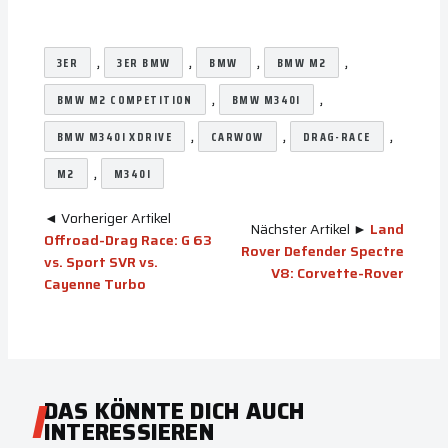
, 
, 
, 
, 
3ER
3ER BMW
BMW
BMW M2
, 
, 
BMW M2 COMPETITION
BMW M340I
, 
, 
, 
BMW M340I XDRIVE
CARWOW
DRAG-RACE
, 
M2
M340I
◄ Vorheriger Artikel
Nächster Artikel ►
Land
Offroad-Drag Race: G 63
Rover Defender Spectre
vs. Sport SVR vs.
V8: Corvette-Rover
Cayenne Turbo
DAS KÖNNTE DICH AUCH
INTERESSIEREN