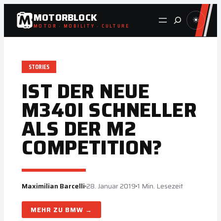
Zum
MOTORBLOCK
Suche
☀
Inhalt
MOTOR · MOBILITY · CULTURE
springen
STORIES
IST DER NEUE
M340I SCHNELLER
ALS DER M2
COMPETITION?
Maximilian Barcelli
28. Januar 2019
1 Min. Lesezeit
BMW