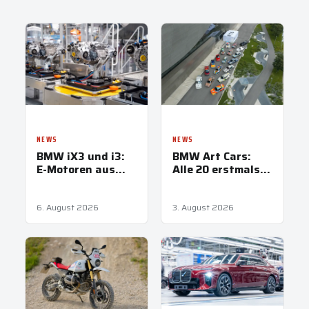
NEWS
NEWS
BMW iX3 und i3:
BMW Art Cars:
E-Motoren aus
Alle 20 erstmals
Steyr treiben
vereint in
Neue Klasse an
München
6. August 2026
3. August 2026