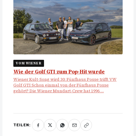
VOM WIENER
Wie der Golf GTI zum Pop-Hit wurde
Wiener Kult-Song wird 30: Fünfhaus Posse trifft VW
Golf GTI Schon einmal von der Fünfhaus Posse
gehört? Die Wiener Mundart-Crew hat 1996 …
TEILEN: