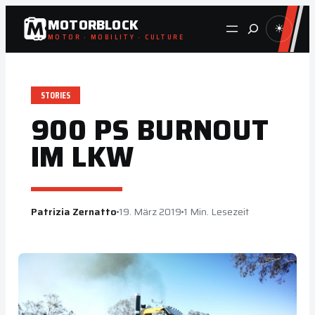
Zum
MOTORBLOCK
Suche
☀
Inhalt
MOTOR · MOBILITY · CULTURE
springen
STORIES
900 PS BURNOUT
IM LKW
Patrizia Zernatto
19. März 2019
1 Min. Lesezeit