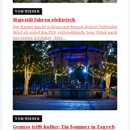
VOM WIENER
Majestät fahren elektrisch
Der Kaiser macht Schluss mit Benzin Robert Palfrader
fährt ab sofort Kia EV6, vollelektrisch. Sein Urteil nach
der ersten Ausfahrt: „Eine…
VOM WIENER
Genuss trifft Kultur: Ein Sommer in Zagreb