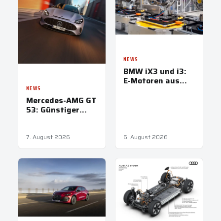
NEWS
BMW iX3 und i3:
E-Motoren aus
Steyr treiben
NEWS
Neue Klasse an
Mercedes-AMG GT
53: Günstiger
Einstieg in GT-
Familie
7. August 2026
6. August 2026