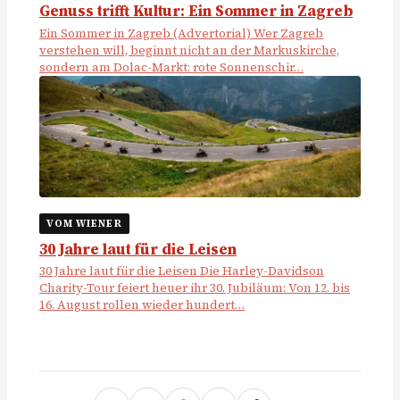
Genuss trifft Kultur: Ein Sommer in Zagreb
Ein Sommer in Zagreb (Advertorial) Wer Zagreb
verstehen will, beginnt nicht an der Markuskirche,
sondern am Dolac-Markt: rote Sonnenschir…
VOM WIENER
30 Jahre laut für die Leisen
30 Jahre laut für die Leisen Die Harley-Davidson
Charity-Tour feiert heuer ihr 30. Jubiläum: Von 12. bis
16. August rollen wieder hundert…