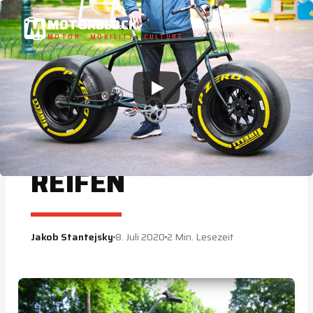
Zum
MOTORBLOCK
Suche
☀
Inhalt
MOTOR · MOBILITY · CULTURE
springen
NEWS
DIESES FAHRRAD
HAT FORMEL 1-
REIFEN
Jakob Stantejsky
8. Juli 2020
2 Min. Lesezeit