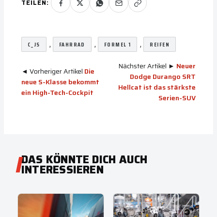
TEILEN:
, 
, 
, 
C_JS
FAHRRAD
FORMEL 1
REIFEN
Nächster Artikel ►
Neuer
◄ Vorheriger Artikel
Die
Dodge Durango SRT
neue S-Klasse bekommt
Hellcat ist das stärkste
ein High-Tech-Cockpit
Serien-SUV
DAS KÖNNTE DICH AUCH
INTERESSIEREN