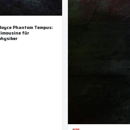
-Royce Phantom Tempus:
imousine für
physiker
NEWS