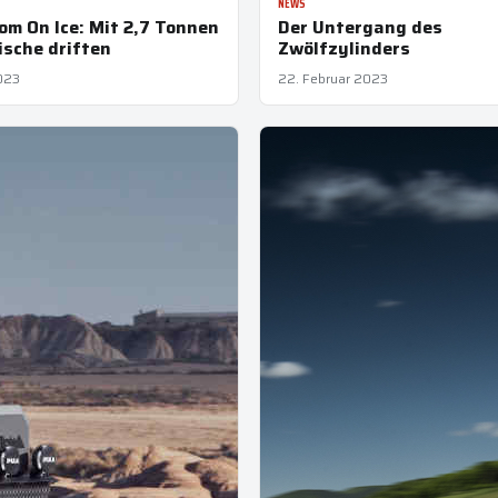
NEWS
m On Ice: Mit 2,7 Tonnen
Der Untergang des
ische driften
Zwölfzylinders
023
22. Februar 2023