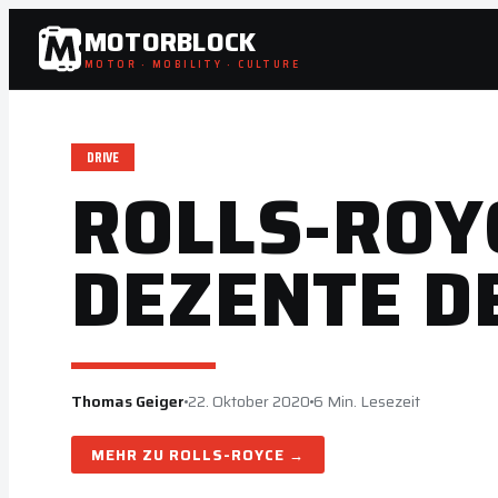
Zum
MOTORBLOCK
Inhalt
MOTOR · MOBILITY · CULTURE
springen
DRIVE
ROLLS-ROY
DEZENTE D
Thomas Geiger
22. Oktober 2020
6 Min. Lesezeit
ROLLS-ROYCE