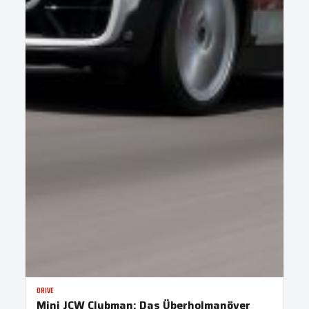
DRIVE
Mini JCW Clubman: Das Überholmanöver