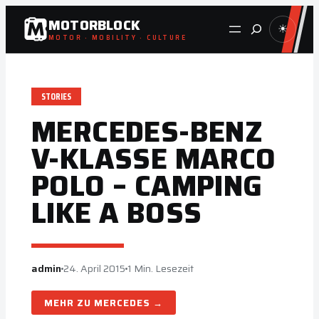
Zum
MOTORBLOCK
Suche
☀
Inhalt
MOTOR · MOBILITY · CULTURE
springen
STORIES
MERCEDES-BENZ
V-KLASSE MARCO
POLO – CAMPING
LIKE A BOSS
admin
24. April 2015
1 Min. Lesezeit
MERCEDES