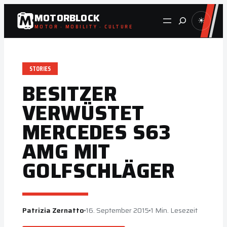
Zum
MOTORBLOCK
Suche
☀
Inhalt
MOTOR · MOBILITY · CULTURE
springen
STORIES
BESITZER
VERWÜSTET
MERCEDES S63
AMG MIT
GOLFSCHLÄGER
Patrizia Zernatto
16. September 2015
1 Min. Lesezeit