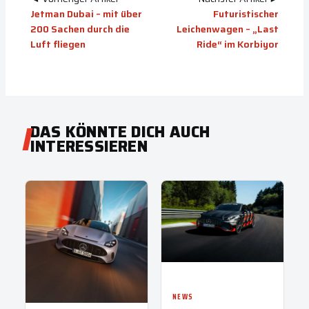
Jetman Dubai – mit über
Futuristischer
200 Sachen durch die
Leichenwagen – „Last
Luft fliegen
Ride“ im Korbiyor
DAS KÖNNTE DICH AUCH
INTERESSIEREN
NEWS