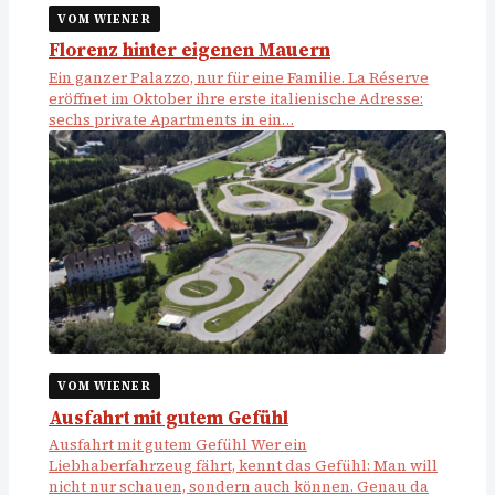
VOM WIENER
Florenz hinter eigenen Mauern
Ein ganzer Palazzo, nur für eine Familie. La Réserve
eröffnet im Oktober ihre erste italienische Adresse:
sechs private Apartments in ein…
VOM WIENER
Ausfahrt mit gutem Gefühl
Ausfahrt mit gutem Gefühl Wer ein
Liebhaberfahrzeug fährt, kennt das Gefühl: Man will
nicht nur schauen, sondern auch können. Genau da