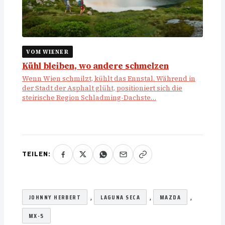
VOM WIENER
Kühl bleiben, wo andere schmelzen
Wenn Wien schmilzt, kühlt das Ennstal. Während in
der Stadt der Asphalt glüht, positioniert sich die
steirische Region Schladming-Dachste…
TEILEN:
, 
, 
, 
JOHNNY HERBERT
LAGUNA SECA
MAZDA
MX-5