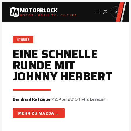
Zum
MOTORBLOCK
Suche
☀
Inhalt
MOTOR · MOBILITY · CULTURE
springen
STORIES
EINE SCHNELLE
RUNDE MIT
JOHNNY HERBERT
Bernhard Katzinger
12. April 2016
1 Min. Lesezeit
MAZDA