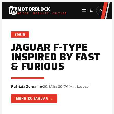
Zum
MOTORBLOCK
Suche
☀
Inhalt
MOTOR · MOBILITY · CULTURE
springen
STORIES
JAGUAR F-TYPE
INSPIRED BY FAST
& FURIOUS
Patrizia Zernatto
20. März 2017
1 Min. Lesezeit
JAGUAR