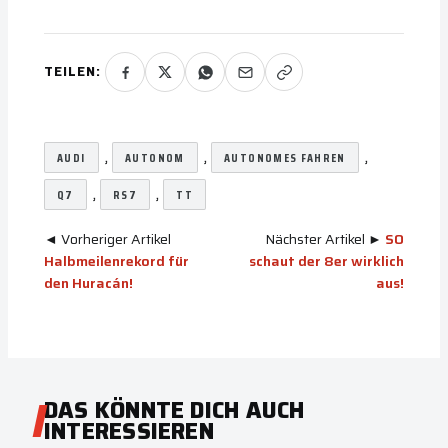
TEILEN:
, 
, 
, 
AUDI
AUTONOM
AUTONOMES FAHREN
, 
, 
Q7
RS7
TT
◄ Vorheriger Artikel
Nächster Artikel ►
SO
Halbmeilenrekord für
schaut der 8er wirklich
den Huracán!
aus!
DAS KÖNNTE DICH AUCH
INTERESSIEREN