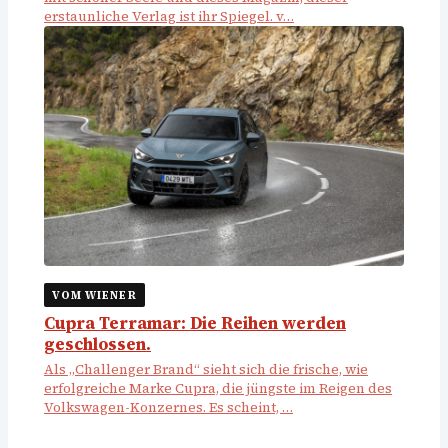
erstaunliche Verlag ist ihr Spiegel. v…
VOM WIENER
Cupra Terramar: Die Reihen werden
geschlossen.
Als „Challenger Brand“ sieht sich die frische, wie
erfolgreiche Marke Cupra, die jüngste im Reigen des
Volkswagen-Konzernes. Es scheint, …