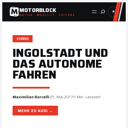
Zum
MOTORBLOCK
Suche
☀
Inhalt
MOTOR · MOBILITY · CULTURE
springen
STORIES
INGOLSTADT UND
DAS AUTONOME
FAHREN
Maximilian Barcelli
25. Mai 2017
1 Min. Lesezeit
AUDI