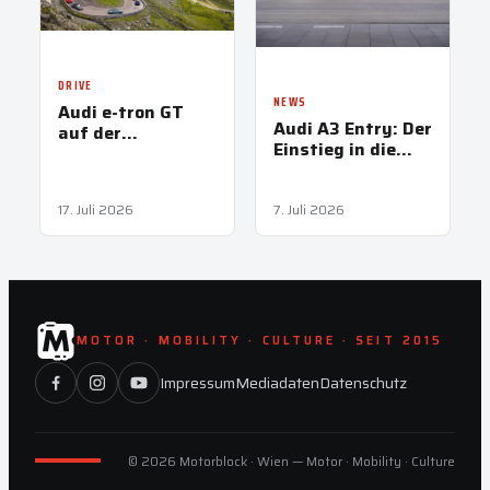
DRIVE
NEWS
Audi e-tron GT
Audi A3 Entry: Der
auf der
Einstieg in die
Transfăgărășan
Kompaktklasse
startet bei
29.790 Euro
17. Juli 2026
7. Juli 2026
MOTOR · MOBILITY · CULTURE · SEIT 2015
Impressum
Mediadaten
Datenschutz
© 2026 Motorblock · Wien — Motor · Mobility · Culture