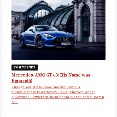
VOM WIENER
Mercedes-AMG GT 63: His Name was
Peparelli!
Zugegeben, diese Headline können nur
eingefleischte Fans der TV-Serie „The Sopranos“
einordnen. Inwiefern sie mit dem Wesen des superen
M…