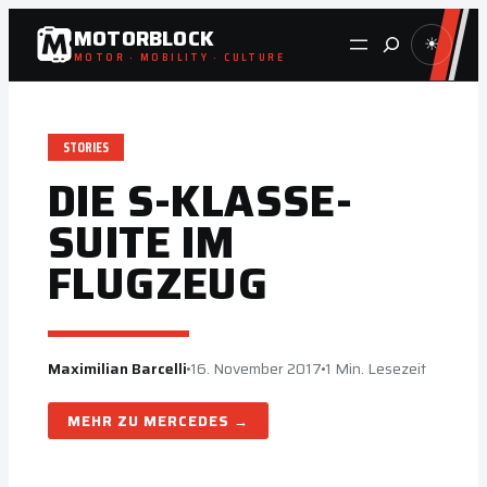
Zum
MOTORBLOCK
Suche
☀
Inhalt
MOTOR · MOBILITY · CULTURE
springen
STORIES
DIE S-KLASSE-
SUITE IM
FLUGZEUG
Maximilian Barcelli
16. November 2017
1 Min. Lesezeit
MERCEDES