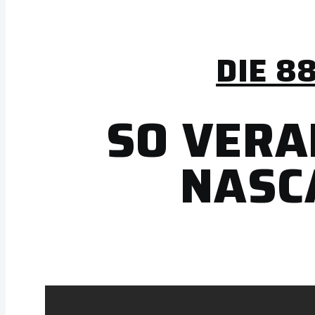
DIE 8
SO VERA
NASC