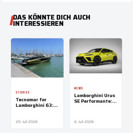
DAS KÖNNTE DICH AUCH
INTERESSIEREN
NEWS
STORIES
Lamborghini Urus
Tecnomar for
SE Performante:
Lamborghini 63:
Das schnellste
Der Stier
Super-SUV der
schwimmt
Welt
29. Juli 2026
6. Juli 2026