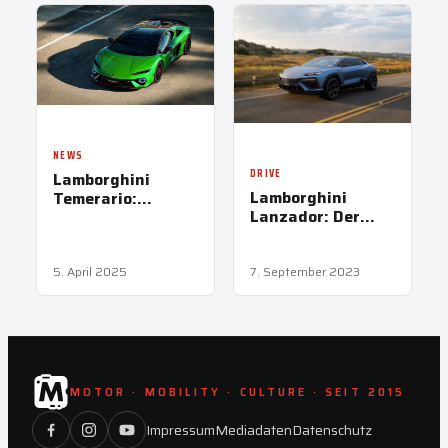
NEWS
DRIVE
Lamborghini
Lamborghini
Temerario:
Lanzador: Der
Supersport im
erste Ritt im E-
Maßanzug
Stier
5. April 2025
7. September 2023
MOTOR · MOBILITY · CULTURE · SEIT 2015
Impressum
Mediadaten
Datenschutz