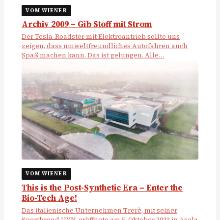
VOM WIENER
Archiv 2009 – Gib Stoff mit Strom
Der Tesla-Roadster mit Elektroantrieb sollte uns
zeigen, dass umweltfreundliches Autofahren auch
Spaß machen kann. Das ist gelungen. Alle…
VOM WIENER
This is the Post-Synthetic Era – Enter the
Bio-Tech Age!
Das italienische Unternehmen Trerè, mit seiner
Sportbrand UYN, eröffnete am 5. Oktober 2023 in Asola