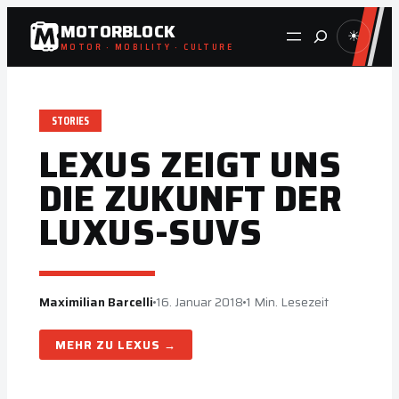
Zum
MOTORBLOCK
Suche
☀
Inhalt
MOTOR · MOBILITY · CULTURE
springen
STORIES
LEXUS ZEIGT UNS
DIE ZUKUNFT DER
LUXUS-SUVS
Maximilian Barcelli
16. Januar 2018
1 Min. Lesezeit
LEXUS