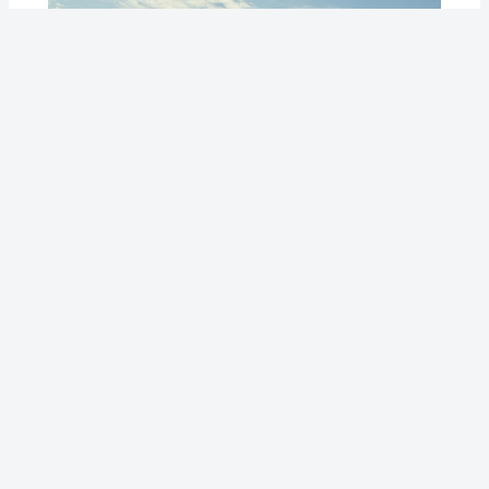
VOM WIENER
Florenz hinter eigenen Mauern
Ein ganzer Palazzo, nur für eine Familie. La Réserve
eröffnet im Oktober ihre erste italienische Adresse:
sechs private Apartments in ein…