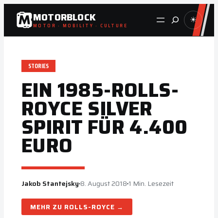
Zum
MOTORBLOCK
Suche
☀
Inhalt
MOTOR · MOBILITY · CULTURE
springen
STORIES
EIN 1985-ROLLS-
ROYCE SILVER
SPIRIT FÜR 4.400
EURO
Jakob Stantejsky
8. August 2018
1 Min. Lesezeit
ROLLS-ROYCE