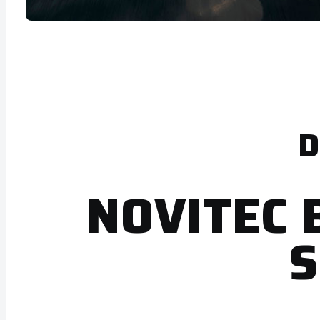
D
NOVITEC 
S