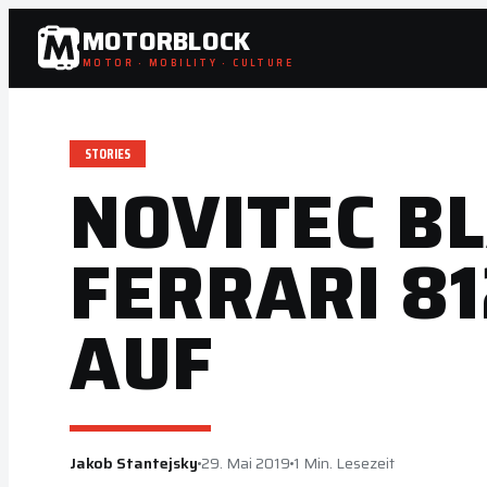
Zum
MOTORBLOCK
Inhalt
MOTOR · MOBILITY · CULTURE
springen
STORIES
NOVITEC B
FERRARI 8
AUF
Jakob Stantejsky
29. Mai 2019
1 Min. Lesezeit