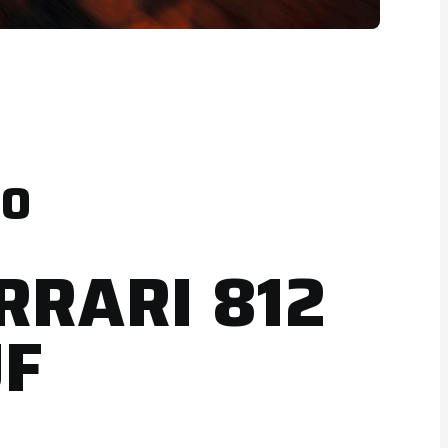
GO
RRARI 812
UF