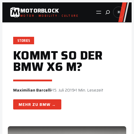
Zum
MOTORBLOCK
Suche
☀
Inhalt
MOTOR · MOBILITY · CULTURE
springen
STORIES
KOMMT SO DER
BMW X6 M?
Maximilian Barcelli
15. Juli 2019
1 Min. Lesezeit
BMW