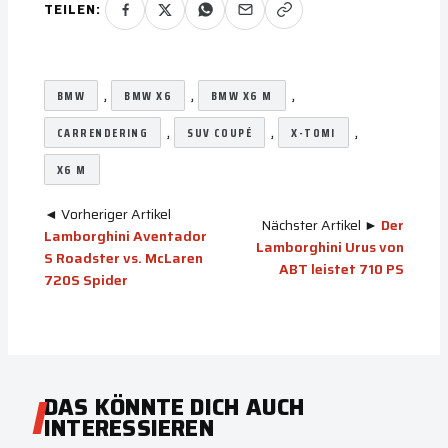
TEILEN:
, 
, 
, 
BMW
BMW X6
BMW X6 M
, 
, 
, 
CARRENDERING
SUV COUPÉ
X-TOMI
X6 M
◄ Vorheriger Artikel
Nächster Artikel ►
Der
Lamborghini Aventador
Lamborghini Urus von
S Roadster vs. McLaren
ABT leistet 710 PS
720S Spider
DAS KÖNNTE DICH AUCH
INTERESSIEREN