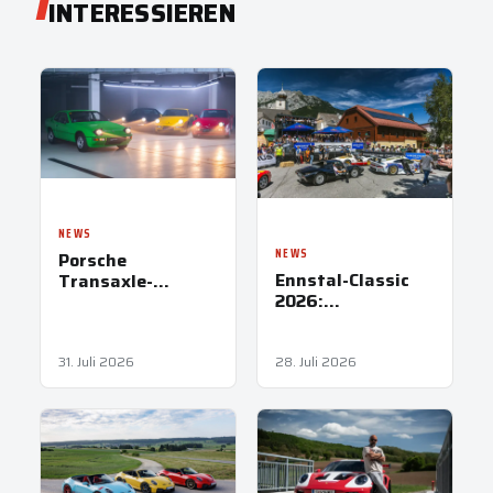
INTERESSIEREN
NEWS
NEWS
Porsche
Ennstal-Classic
Transaxle-
2026:
Modelle: Papas
Besucherrekord
erster heißer
und keine
Reifen
Zwischenfälle
31. Juli 2026
28. Juli 2026