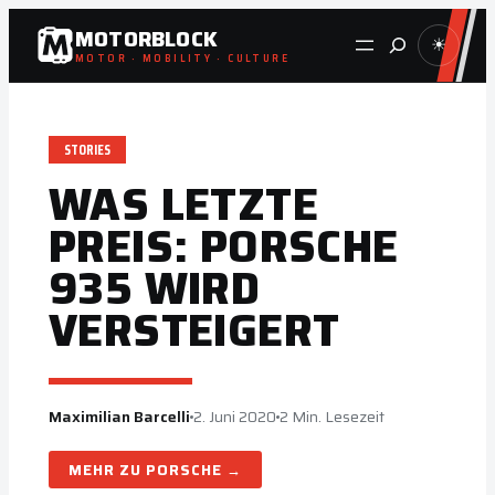
Zum
MOTORBLOCK
Suche
☀
Inhalt
MOTOR · MOBILITY · CULTURE
springen
STORIES
WAS LETZTE
PREIS: PORSCHE
935 WIRD
VERSTEIGERT
Maximilian Barcelli
2. Juni 2020
2 Min. Lesezeit
PORSCHE