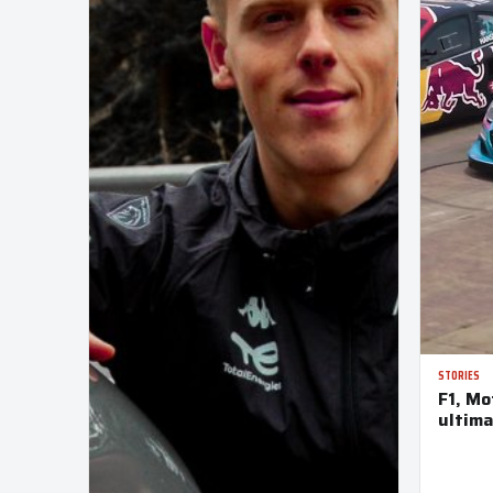
STORIES
F1, Mo
ultima