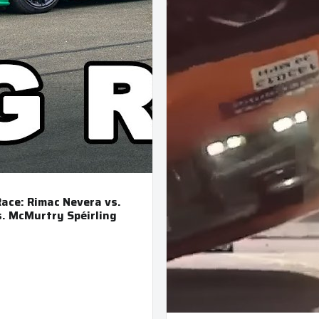
ace: Rimac Nevera vs.
. McMurtry Spéirling