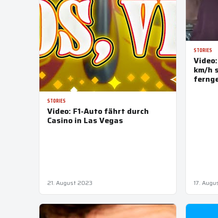
STORIES
Video:
km/h s
ferng
STORIES
Video: F1-Auto fährt durch
Casino in Las Vegas
21. August 2023
17. Augu