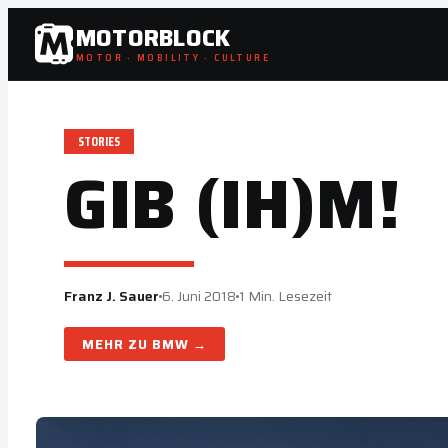
Zum
MOTORBLOCK
Inhalt
MOTOR · MOBILITY · CULTURE
springen
STORIES
GIB (IH)M!
Franz J. Sauer
6. Juni 2018
1 Min. Lesezeit
BMW