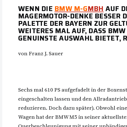
WENN DIE
BMW M-G
MBH
AUF D
AGERMOTOR-DENKE BESSER DAH
ALETTE DER BAYERN ZUR GELTU
EITERES MAL AUF, DASS BMW 
GENUINSTE AUSWAHL BIETET,
von Franz J. Sauer
Sechs mal 610 PS aufgefadelt in der Boxens
eingeschalten lassen und den Allradantrie
reduzieren. Doch dazu später). Obwohl eine
Wagen hat der BMW M5 in seiner aktuellste
Querbeschleunigung mit seiner unbändigen 