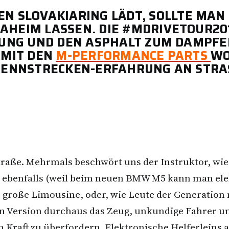
EN SLOVAKIARING LÄDT, SOLLTE MAN 
EIM LASSEN. DIE #MDRIVETOUR2018
NG UND DEN ASPHALT ZUM DAMPFEN. 
MIT DEN
M-PERFORMANCE PARTS
WO
 RENNSTRECKEN-ERFAHRUNG AN STR
traße. Mehrmals beschwört uns der Instruktor, wie 
b ebenfalls (weil beim neuen BMW M5 kann man el
 große Limousine, oder, wie Leute der Generation 
n Version durchaus das Zeug, unkundige Fahrer u
Kraft zu überfordern. Elektronische Helferleins a