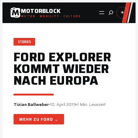
Zum
MOTORBLOCK
Suche
☀
Inhalt
MOTOR · MOBILITY · CULTURE
springen
STORIES
FORD EXPLORER
KOMMT WIEDER
NACH EUROPA
Tizian Ballweber
10. April 2019
1 Min. Lesezeit
FORD