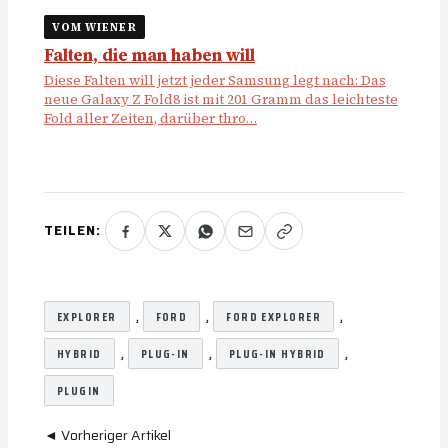
VOM WIENER
Falten, die man haben will
Diese Falten will jetzt jeder Samsung legt nach: Das
neue Galaxy Z Fold8 ist mit 201 Gramm das leichteste
Fold aller Zeiten, darüber thro…
TEILEN:
, 
, 
, 
EXPLORER
FORD
FORD EXPLORER
, 
, 
, 
HYBRID
PLUG-IN
PLUG-IN HYBRID
PLUGIN
◄ Vorheriger Artikel