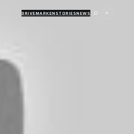
Suche
DRIVE
MARKEN
STORIES
NEWS
☀
W