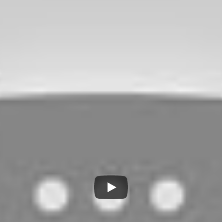
IDEO: DER V
IANMEN