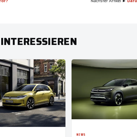
tor?
Nächster Artikel ►
Daru
 INTERESSIEREN
NEWS