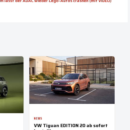
m lässt der ADAC wieder Lego-Autos crashen (mit VIDEO)
NEWS
VW Tiguan EDITION 20 ab sofort